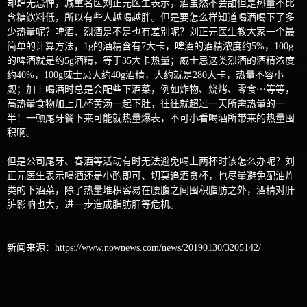
却肆无忌惮，减重名医刘正元医生表示，酒虽然不会甜但是热量不比
含糖饮料低，所以有些人越喝越胖。但是要怎么样知道喝酒喝下了多
少热量呢？啤酒、烈酒是不是也有差别呢？刘正元医生教大家一个最
简单的计算方法，1g的酒精含有7大卡，啤酒的酒精浓度约5%，100g
的啤酒就是约5g酒精，等于35大卡热量；威士忌这类烈酒的酒精浓度
约40%，100g威士忌大约40g酒精，大约就是280大卡，热量不容小
觑；加上喝酒时总是会配些下酒菜，例如炸物、烧烤、零食⋯等等，
高热量食物加上几杯黄汤一起下肚，往往就超过一天所需热量的一
半！一顿尾牙餐下来可能就热量爆表，不可小看喝酒所带来的热量囤
积啊。
但是公司尾牙、春酒等活动有时无法避免喝上两杯时该怎么办呢？刘
正元医生表示喝酒还是小酌即可、切莫追酒贪杯，也尽量避免配油炸
类的下酒菜，除了热量堆积容易在腰腹之间囤积脂肪之外，酒精对肝
脏影响也大，进一步造成脂肪肝等危机。
新闻来源：
https://www.nownews.com/news/20190130/3205142/