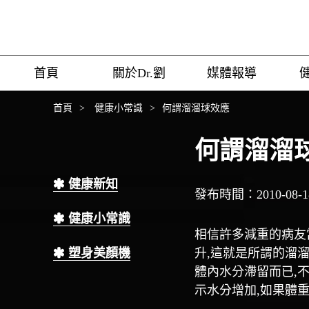
首頁
關於Dr.劉
媒體報導
首頁
>
健康小常識
>
何謂溜溜球效應
何謂溜溜
健康新知
發布時間：2010-08-1
健康小常識
相信許多減重的病友
塑身美顏機
升,這就是所謂的溜
體內水分滯留而已,
示水分增加,如果體