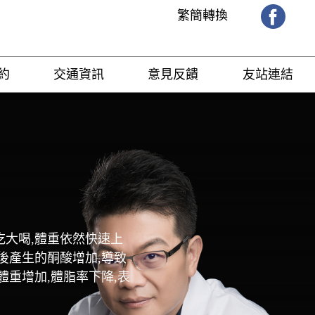
繁簡轉換
約
交通資訊
意見反饋
友站連結
吃大喝,體重依然快速上
後產生的酮酸增加,導致
體重增加,體脂率下降,表