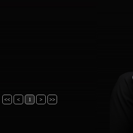
<<
<
1
>
>>